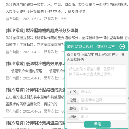
製冷係統的的雜質一般有：水、空氣、潤滑油。製冷係統是一個密封的循環係統
入製冷係統對冷庫設備的工作非常不利，應及時排除
發布時間：2021-05-04 點擊次數：550
[
製冷常識
]
製冷壓縮機的組成部分及運轉
製冷壓縮機是製冷技能發揮作用的重要組成部分，壓縮機就像一個小型電動機-
氣缸中上下移動時，它將壓縮壓縮機孔中的任
歡迎給香蕉视频下载APP留言
發布時間：2021-04-23 點擊次數：592
香蕉视频下载APP的工程師將在1小時
內與您聯係
[
製冷常識
]
低溫製冷機的效果原理及其應用
請在此輸入留言內容，香蕉视
1、低溫製冷機組的原理 低溫製冷機因其關鍵部件，機組由蒸發器出來的狀態
频下载APP會盡快與您聯係。
發布時間：2021-04-13 點擊次數：541
[
製冷常識
]
冷庫製冷壓縮機的挑選
姓名
聯係人
在山東冷庫規劃安裝中選用和調整壓縮機時，應按照以下關鍵進行： 1.根據
電話
座機/手機號碼
當要求的蒸發溫度較高，實際的冷
郵箱
郵箱
發布時間：2021-04-02 點擊次數：601
地址
地址
[
製冷常識
]
冷庫製冷劑與溫度的關係