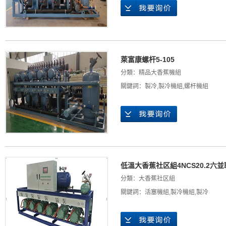
萊富康螺杆5-105
分類：
精品大香蕉機組
關鍵詞：
製冷
,
製冷機組
,
螺杆機組
低溫大香蕉社区組4NCS20.2六並
分類：
大香蕉社区組
關鍵詞：
活塞機組
,
製冷機組
,
製冷