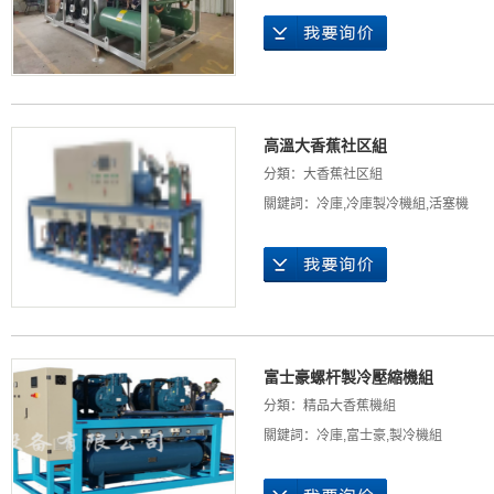
高溫大香蕉社区組
分類：
大香蕉社区組
關鍵詞：
冷庫
,
冷庫製冷機組
,
活塞機
富士豪螺杆製冷壓縮機組
分類：
精品大香蕉機組
關鍵詞：
冷庫
,
富士豪
,
製冷機組