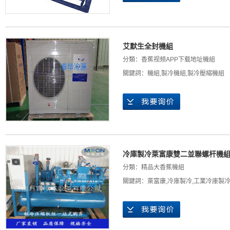
艾默生全封機組
分類：
香蕉视频APP下载地址機組
關鍵詞：
機組
,
製冷機組
,
製冷壓縮機組
冷庫製冷萊富康雙二並聯螺杆機
分類：
精品大香蕉機組
關鍵詞：
萊富康
,
冷庫製冷
,
工業冷庫製