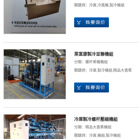
關鍵詞：
冷庫
,
冷風機
,
製冷機組
萊富康製冷並聯機組
分類：
螺杆單機機組
關鍵詞：
冷庫
,
製冷機組
,
精品大香蕉
冷庫製冷螺杆壓縮機組
分類：
精品大香蕉機組
關鍵詞：
冷庫
,
機組
,
製冷機組