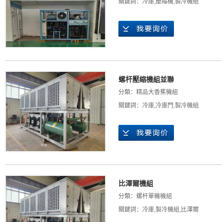
關鍵詞：
冷庫
,
壓縮機
,
製冷機組
螺杆壓縮機組並聯
分類：
精品大香蕉機組
關鍵詞：
冷庫
,
冷庫門
,
製冷機組
比澤爾機組
分類：
螺杆單機機組
關鍵詞：
冷庫
,
製冷機組
,
比澤爾