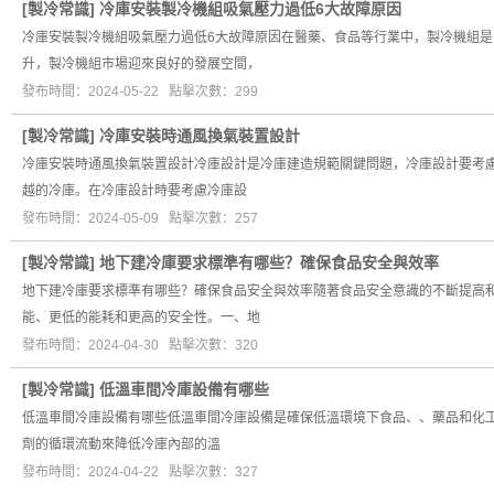
[
製冷常識
]
冷庫安裝製冷機組吸氣壓力過低6大故障原因
冷庫安裝製冷機組吸氣壓力過低6大故障原因在醫藥、食品等行業中，製冷機組
升，製冷機組市場迎來良好的發展空間，
發布時間：2024-05-22 點擊次數：299
[
製冷常識
]
冷庫安裝時通風換氣裝置設計
冷庫安裝時通風換氣裝置設計冷庫設計是冷庫建造規範關鍵問題，冷庫設計要考
越的冷庫。在冷庫設計時要考慮冷庫設
發布時間：2024-05-09 點擊次數：257
[
製冷常識
]
地下建冷庫要求標準有哪些？確保食品安全與效率
地下建冷庫要求標準有哪些？確保食品安全與效率隨著食品安全意識的不斷提高
能、更低的能耗和更高的安全性。一、地
發布時間：2024-04-30 點擊次數：320
[
製冷常識
]
低溫車間冷庫設備有哪些
低溫車間冷庫設備有哪些低溫車間冷庫設備是確保低溫環境下食品、、藥品和化工
劑的循環流動來降低冷庫內部的溫
發布時間：2024-04-22 點擊次數：327