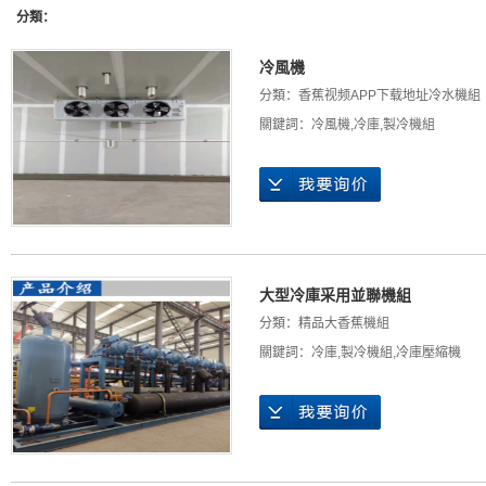
分類：
冷風機
分類：
香蕉视频APP下载地址冷水機組
關鍵詞：
冷風機
,
冷庫
,
製冷機組
大型冷庫采用並聯機組
分類：
精品大香蕉機組
關鍵詞：
冷庫
,
製冷機組
,
冷庫壓縮機