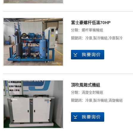
富士豪螺杆低溫70HP
分類：
螺杆單機機組
關鍵詞：
冷庫
,
製冷機組
,
冷庫製冷
頂吹風箱式機組
分類：
渦旋全封機組
關鍵詞：
冷庫
,
製冷機組
,
渦旋機組