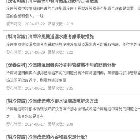
[
技術知識
]
冷庫設備中製冷機組匹數的合理配置
冷庫設備中製冷機組匹數的合理配置冷庫工程製冷設備是否配置合理很是重要。
庫的企業和個人，一味
發布時間：2024-07-22 點擊次數：219
[
製冷常識
]
冷庫冷風機道漏水應考慮采取措施
冷庫冷風機道漏水應考慮采取措施冷庫冷風機道漏水應考慮采取措施，側壁室外
發布時間：2024-06-29 點擊次數：222
[
保養百科
]
冷庫降溫困難與冷卻排管結霜不勻的問題分析
冷庫降溫困難與冷卻排管結霜不勻的問題分析冷庫降溫困難，蒸發器冷卻排管結
節流閥開啟度過小，則壓縮機製冷量
發布時間：2024-06-21 點擊次數：235
[
製冷常識
]
冷庫建造時冷卻水循環故障解決方法
冷庫建造時冷卻水循環故障解決方法冷卻水循環故障是冷庫建造中常見的問題之一
之一。檢查水泵是否有
發布時間：2024-06-17 點擊次數：239
[
製冷常識
]
冷庫改造的內容和要求是什麽？