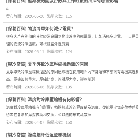
[
保養百科
]
壓縮機的開啟台數與工作缸數對冷庫有哪些影響
&
發布時間：2026-05-20 點擊次數：115
[
保養百科
]
物流冷庫如何減少電費？
很多客戶在詢價的時候經常會問到物流冷庫的耗電量，比如消耗多少電，一天需
理的物流冷庫溫度。可根據室外溫度變
發布時間：2026-05-11 點擊次數：124
[
製冷常識
]
夏季導致冷庫壓縮機過熱的原因
夏季導致冷庫壓縮機過熱的原因壓縮機在使用範圍內正常運轉不應該有電機高溫
高、電機加熱量大、壓縮比高、冷凝壓力高、製冷劑選
發布時間：2026-05-06 點擊次數：135
[
保養百科
]
溫度對冷庫壓縮機有何影響？
溫度對冷庫壓縮機有何影響？物體熱或冷的程度稱為溫度。從能量守恒定律香蕉视
感差它會增加摩擦做功和交換，並以熱的形式耗散掉
發布時間：2026-04-07 點擊次數：153
[
製冷常識
]
複盛螺杆低溫並聯機組