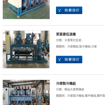
萊富康低溫機
分類：
大香蕉社区組
關鍵詞：
冷庫機組
,
製冷機組
,
冷庫
冷庫製冷機組
分類：
精品大香蕉機組
關鍵詞：
冷庫製冷機組
,
螺杆機組
,
螺杆