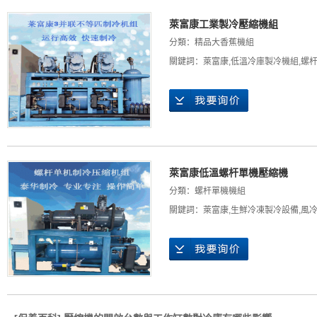
萊富康工業製冷壓縮機組
分類：
精品大香蕉機組
關鍵詞：
萊富康
,
低溫冷庫製冷機組
,
螺
萊富康低溫螺杆單機壓縮機
分類：
螺杆單機機組
關鍵詞：
萊富康
,
生鮮冷凍製冷設備
,
風