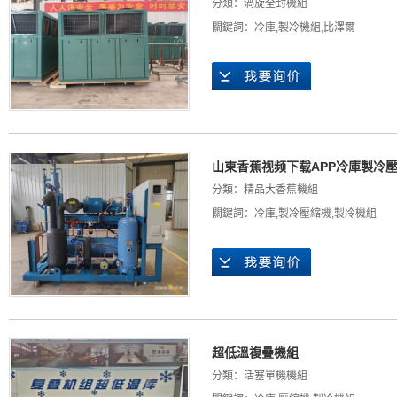
分類：
渦旋全封機組
關鍵詞：
冷庫
,
製冷機組
,
比澤爾
山東香蕉视频下载APP冷庫製冷
分類：
精品大香蕉機組
關鍵詞：
冷庫
,
製冷壓縮機
,
製冷機組
超低溫複疊機組
分類：
活塞單機機組