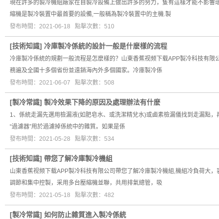
現在許多的製冷機組廠家在自製冷設備上做出許多的努力，隻有這樣才能不影響環
縮機是製冷裝置中最首要的設備,一般稱為製冷裝置中的主機.製
發布時間：2021-06-18 點擊次數：510
[
技術知識
]
冷庫製冷係統的設計一般是什麽樣的流程
冷庫製冷係統的規劃一般流程是怎麽樣的？山東香蕉视频下载APP製冷科技有限
務遍及全國十多個省份並遠銷海內外多個國家。冷庫製冷係
發布時間：2021-06-07 點擊次數：508
[
製冷常識
]
製冷效果下降的原因及處理辦法有什麽
1、係統走漏先選用檢漏液(如肥皂水、或洗潔精兌水)或鹵素檢漏儀找到走漏點
“過濾器”用於過濾掉係統中的雜質。如果是係
發布時間：2021-05-28 點擊次數：534
[
技術知識
]
帶您了解冷庫製冷機組
山東香蕉视频下载APP製冷科技有限公司帶您了解冷庫製冷機組,機組冷負荷大
調節和集中控製，采用多台壓縮機並聯，共用排氣總管，吸
發布時間：2021-05-18 點擊次數：482
[
製冷常識
]
如何防止雜質進入製冷係統