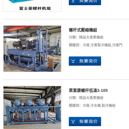
螺杆式壓縮機組
分類：
精品大香蕉機組
關鍵詞：
冷庫
,
冷庫製冷機組
,
冷庫門
萊富康螺杆低溫3-105
分類：
精品大香蕉機組
關鍵詞：
冷庫
,
冷水機
,
製冷機組