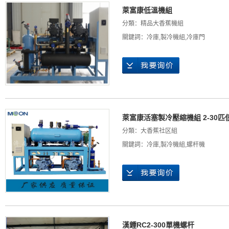
萊富康低溫機組
分類：
精品大香蕉機組
關鍵詞：
冷庫
,
製冷機組
,
冷庫門
萊富康活塞製冷壓縮機組 2-30
分類：
大香蕉社区組
關鍵詞：
冷庫
,
製冷機組
,
螺杆機
漢鍾RC2-300單機螺杆