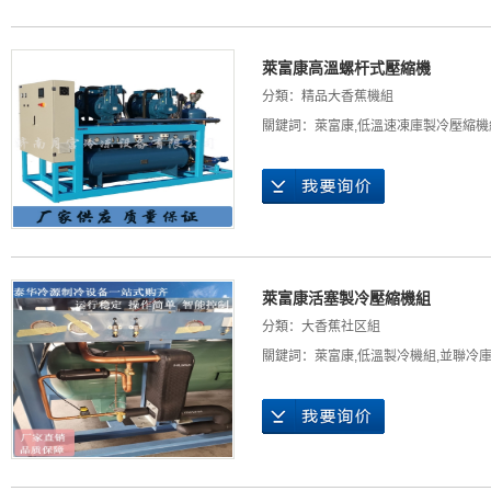
萊富康高溫螺杆式壓縮機
分類：
精品大香蕉機組
關鍵詞：
萊富康
,
低溫速凍庫製冷壓縮機
萊富康活塞製冷壓縮機組
分類：
大香蕉社区組
關鍵詞：
萊富康
,
低溫製冷機組
,
並聯冷