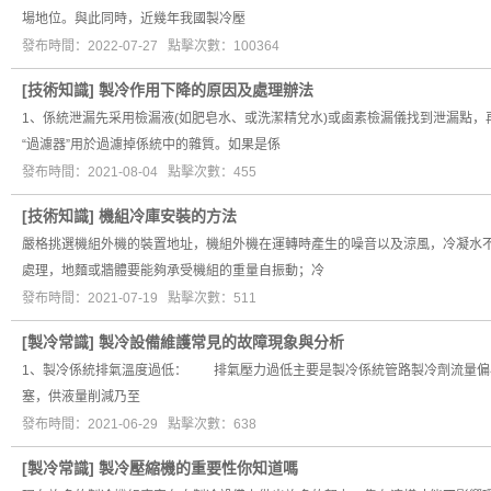
場地位。與此同時，近幾年我國製冷壓
發布時間：2022-07-27 點擊次數：100364
[
技術知識
]
製冷作用下降的原因及處理辦法
1、係統泄漏先采用檢漏液(如肥皂水、或洗潔精兌水)或鹵素檢漏儀找到泄漏點
“過濾器”用於過濾掉係統中的雜質。如果是係
發布時間：2021-08-04 點擊次數：455
[
技術知識
]
機組冷庫安裝的方法
嚴格挑選機組外機的裝置地址，機組外機在運轉時產生的噪音以及涼風，冷凝水
處理，地麵或牆體要能夠承受機組的重量自振動；冷
發布時間：2021-07-19 點擊次數：511
[
製冷常識
]
製冷設備維護常見的故障現象與分析
1、製冷係統排氣溫度過低： 排氣壓力過低主要是製冷係統管路製冷劑流量
塞，供液量削減乃至
發布時間：2021-06-29 點擊次數：638
[
製冷常識
]
製冷壓縮機的重要性你知道嗎