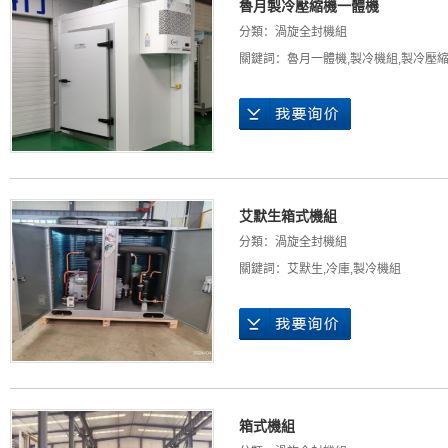
魯月製冷壓縮機一體機
分類：
渦旋全封機組
關鍵詞：
魯月一體機
,
製冷機組
,
製冷壓
艾默生箱式機組
分類：
渦旋全封機組
關鍵詞：
艾默生
,
冷庫
,
製冷機組
箱式機組