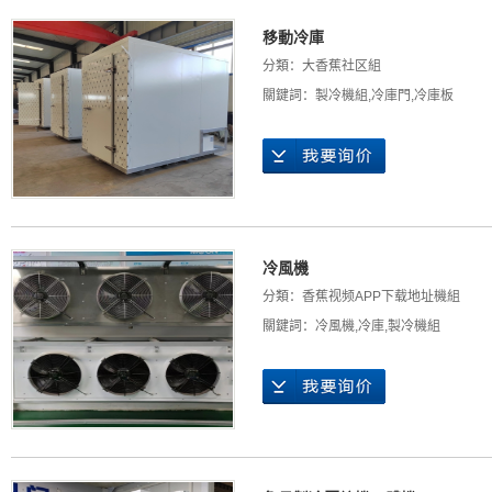
移動冷庫
分類：
大香蕉社区組
關鍵詞：
製冷機組
,
冷庫門
,
冷庫板
冷風機
分類：
香蕉视频APP下载地址機組
關鍵詞：
冷風機
,
冷庫
,
製冷機組