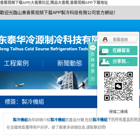
香蕉视频下载APP,大香蕉社区,精品大香蕉,香蕉视频APP下载地址
歡迎光臨山東香蕉视频下载APP製冷科技有限公司官方網站！
客服谘詢
在線留言
在
線
分享到...
工程案例
新聞動態
公司簡介
客
服
案例展示
製冷常識
公司簡介
保養百科
聯係香蕉视频下载A
技術知識
營業執照
標簽：製冷機組
榮譽資質
掃描二維碼
製冷機組
為你詳細介紹
製冷機組
的產品分類,包括
製冷機組
下的所有產品的用
在全國地區獲得用戶好評，欲了解更多詳細信息,請點擊訪問!