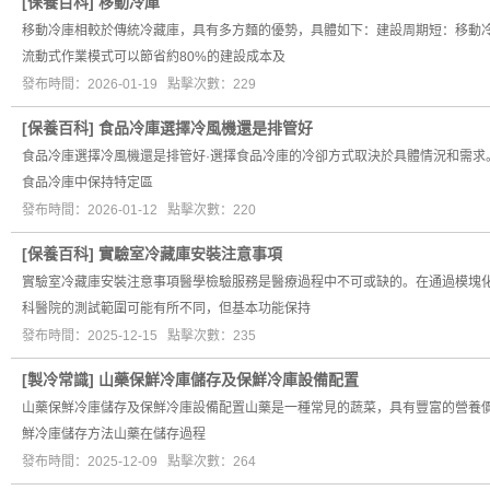
[
保養百科
]
移動冷庫
移動冷庫相較於傳統冷藏庫，具有多方麵的優勢，具體如下：建設周期短：移動冷
流動式作業模式可以節省約80%的建設成本及
發布時間：2026-01-19 點擊次數：229
[
保養百科
]
食品冷庫選擇冷風機還是排管好
食品冷庫選擇冷風機還是排管好·選擇食品冷庫的冷卻方式取決於具體情況和需
食品冷庫中保持特定區
發布時間：2026-01-12 點擊次數：220
[
保養百科
]
實驗室冷藏庫安裝注意事項
實驗室冷藏庫安裝注意事項醫學檢驗服務是醫療過程中不可或缺的。在通過模塊化
科醫院的測試範圍可能有所不同，但基本功能保持
發布時間：2025-12-15 點擊次數：235
[
製冷常識
]
山藥保鮮冷庫儲存及保鮮冷庫設備配置
山藥保鮮冷庫儲存及保鮮冷庫設備配置山藥是一種常見的蔬菜，具有豐富的營養價
鮮冷庫儲存方法山藥在儲存過程
發布時間：2025-12-09 點擊次數：264