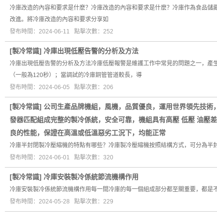
冷庫改造的內容和要求是什麽？冷庫改造的內容和要求是什麽？冷庫作為食品儲
改進。將冷庫改造的內容和要求分享如
發布時間：2024-06-11 點擊次數：252
[
製冷常識
]
冷庫出現低壓告警的分析及方法
冷庫出現低壓告警的分析及方法冷庫低壓報警是維護工作中常見的問題之一，產
（一般為120秒）；當調試的冷庫銅管管道較長，導
發布時間：2024-06-05 點擊次數：206
[
製冷常識
]
公司生產品牌機組，風機，品質優良，運用世界領先技術
發器匹配組成完整的製冷係統，安全可靠，機組具有高壓 低壓 油壓
良的性能，保證在高溫或低溫惡劣工況下，均能正常
冷庫半封閉製冷壓縮機的特點有哪些？冷庫製冷壓縮機按照結構方式，可分為半
發布時間：2024-06-01 點擊次數：320
[
製冷常識
]
冷庫安裝製冷係統節流機構作用
冷庫安裝製冷係統節流機構作用每一間冷庫的每一個組成部分都至關重要，都是
發布時間：2024-05-28 點擊次數：229