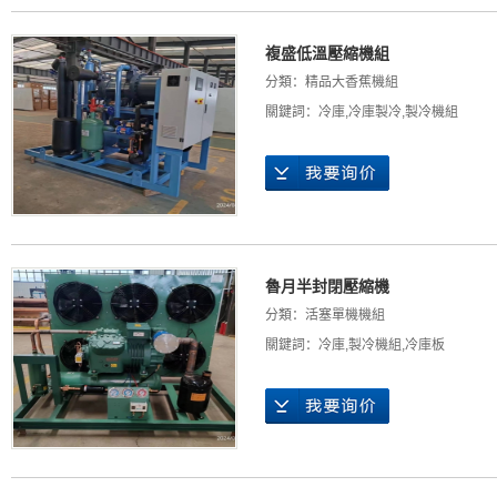
複盛低溫壓縮機組
分類：
精品大香蕉機組
關鍵詞：
冷庫
,
冷庫製冷
,
製冷機組
魯月半封閉壓縮機
分類：
活塞單機機組
關鍵詞：
冷庫
,
製冷機組
,
冷庫板