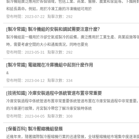
製冷機組廣泛應用於各個領域，包括工業、商業、醫療、農業和家庭等。下麵將
和延長壽命。例如，用於冷凍工廠的冷凍機組可用於
發布時間：2023-07-22 點擊次數：292
[
製冷常識
]
製冷機組的安裝和調試需要注意什麽？
製冷機組是一種用於冷卻空氣或製冷的設備，廣泛應用於工業生產、商業設施等領
時，需要考慮空間的大小和通風情況，同時也要充
發布時間：2023-05-31 點擊次數：292
[
製冷常識
]
電磁閥在冷庫機組中起到什麽作用
&
發布時間：2023-04-12 點擊次數：334
[
技術知識
]
冷庫安裝過程中係統管道布置非常重要
冷庫安裝過程中係統管道布置非常重要係統管道布置在冷庫安裝過程中非常重要
的冷庫運行故障，月宮製冷帶您了解冷庫安裝時係統
發布時間：2023-04-05 點擊次數：308
[
保養百科
]
製冷壓縮機組發展
近幾年來，隨著國際製冷壓縮機行業的迅速發展，全球壓縮機組市場集中度逐漸