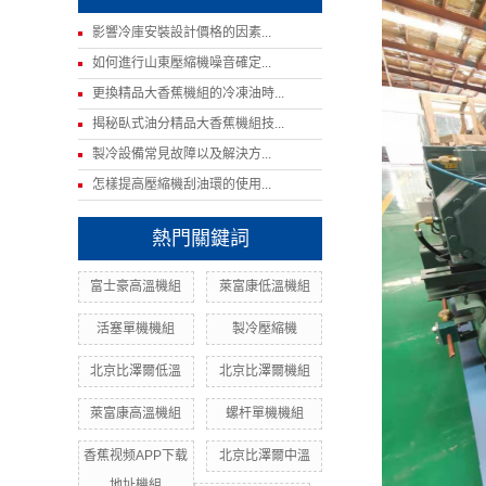
影響冷庫安裝設計價格的因素...
如何進行山東壓縮機噪音確定...
更換精品大香蕉機組的冷凍油時...
揭秘臥式油分精品大香蕉機組技...
製冷設備常見故障以及解決方...
怎樣提高壓縮機刮油環的使用...
熱門關鍵詞
富士豪高溫機組
萊富康低溫機組
活塞單機機組
製冷壓縮機
北京比澤爾低溫
北京比澤爾機組
萊富康高溫機組
螺杆單機機組
香蕉视频APP下载
北京比澤爾中溫
地址機組