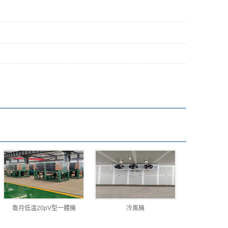
魯月低溫20pV型一體機
冷風機