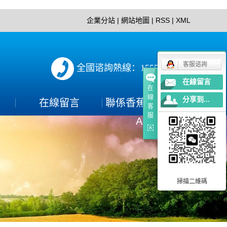
企業分站
|
網站地圖
|
RSS
|
XML
客服谘詢
全國谘詢熱線：15552897152
在線留言
在
線
分享到...
在線留言
聯係香蕉视频下载
客
服
APP
聯係方式
PP
掃描二維碼