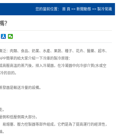
您的當前位置：
首 頁
>>
新聞動態
>>
製冷常識
嗎？
廣泛：肉類、食品、奶業、水產、果蔬、種子、花卉、醫藥、超市、
APP簡單的給大家介紹一下冷庫的製冷原理：
高壓高溫的蒸汽後，排入冷凝器，在冷凝器中向冷卻介質(水或空
製冷的目的。
蒸發器是輸送冷量的設備。
走。
壓側和低壓側兩大部分。
、易熔塞、壓力控製器等部件組成，它們是為了提高運行的經濟性，
論。