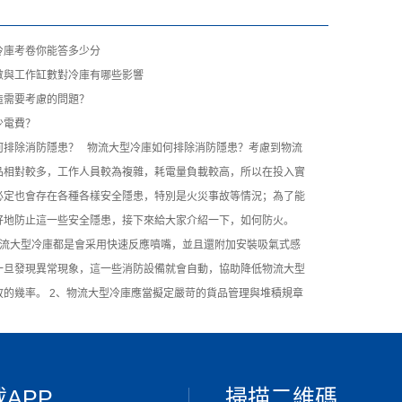
冷庫考卷你能答多少分
數與工作缸數對冷庫有哪些影響
造需要考慮的問題？
少電費？
何排除消防隱患？ 物流大型冷庫如何排除消防隱患？考慮到物流
品相對較多，工作人員較為複雜，耗電量負載較高，所以在投入實
必定也會存在各種各樣安全隱患，特別是火災事故等情況；為了能
好地防止這一些安全隱患，接下來給大家介紹一下，如何防火。
物流大型冷庫都是會采用快速反應噴嘴，並且還附加安裝吸氣式感
一旦發現異常現象，這一些消防設備就會自動，協助降低物流大型
故的幾率。 2、物流大型冷庫應當擬定嚴苛的貨品管理與堆積規章
APP
掃描二維碼