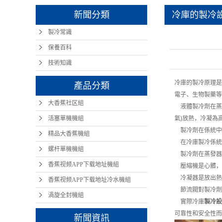
新聞分類
冷庫的製冷
製冷常識
保養百科
技術知識
冷庫的製冷原理是
產品分類
電子、生物製藥等
大香蕉社区組
液體製冷劑在蒸
活塞單機機組
氣)放熱，冷凝為
製冷劑在係統中
精品大香蕉機組
在冷庫製冷係統
螺杆單機機組
製冷劑在蒸發器
香蕉视频APP下载地址機組
壓縮機是心髒，
冷凝器是放出熱
香蕉视频APP下载地址冷水機組
節流閥對製冷劑
渦旋全封機組
實際冷庫
製冷設
可靠性和安全性而
新聞資訊