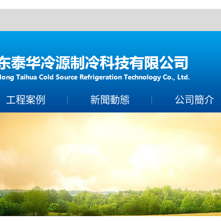
！
工程案例
新聞動態
公司簡介
案例展示
製冷常識
公司簡介
保養百科
聯係香蕉视频下载A
技術知識
營業執照
榮譽資質