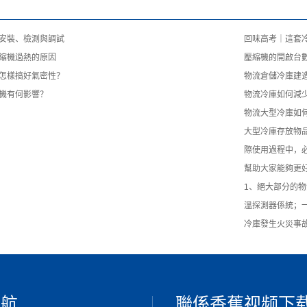
安裝、檢測與調試
回味高考｜這套
縮機過熱的原因
壓縮機的開啟台
怎樣搞好氣密性？
物流倉儲冷庫建
機有何影響？
物流冷庫如何減
物流大型冷庫如
大型冷庫存放物
際使用過程中，
幫助大家能夠更
1、絕大部分的
溫探測器係統；
冷庫發生火災事
導航
聯係香蕉视频下载