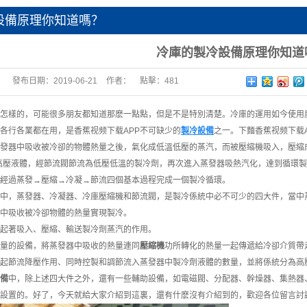
設備原理你知道嗎？
冷庫的製冷設備原理你知道
發布日期：
2019-06-21
作者：
點擊：
481
怎樣的，可能很多朋友都知道那麽一點點，但是不是特別清楚。冷庫的運用如今使用
各行各業都在用，是香蕉视频下载APP不可缺少的
製冷設備
之一。下麵香蕉视频下载
發器中吸收被冷卻的物體熱量之後，氣化成低溫低壓的蒸汽，而被壓縮機吸入，壓縮成
高壓液體，經節流閥節流為低壓低溫的製冷劑，再次進入蒸發器吸熱汽化，達到循環
經過蒸發→壓縮→冷凝→節流四個基本過程完成一個製冷循環。
中，蒸發器、冷凝器、冷庫壓縮機和節流閥，是製冷係統中必不可少的四大件，當中
中吸收被冷卻物體的熱量實現製冷。
起著吸入、壓縮、輸送製冷劑蒸汽的作用。
量的設備，將蒸發器中吸收的熱量連同
壓縮機
功所轉化的熱量一起傳遞給冷卻介質帶
起節流降壓作用、同時控製和調節流入蒸發器中製冷劑液體的數量，並將係統分為高
備
中，除上述四大件之外，還有一些輔助設備，如電磁閥、分配器、幹燥器、集熱器
設置的。好了，今天就給大家介紹到這裏，還有什麽沒有介紹到的，歡迎各位留言討