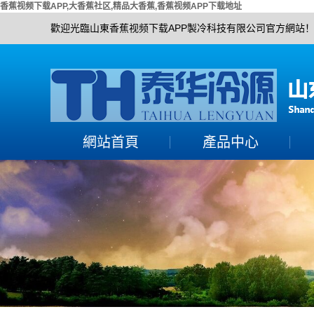
香蕉视频下载APP,大香蕉社区,精品大香蕉,香蕉视频APP下载地址
歡迎光臨山東香蕉视频下载APP製冷科技有限公司官方網站
網站首頁
產品中心
大香蕉社区組
活塞單機機組
精品大香蕉機組
螺杆單機機組
香蕉视频APP下载地址
香蕉视频APP下载地址
機組
渦旋全封機組
冷水機組