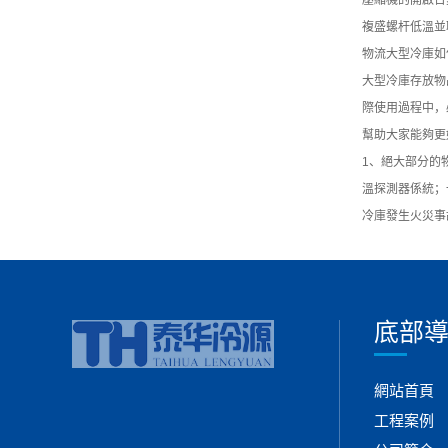
壓縮機的開啟台
複盛螺杆低溫並
物流大型冷庫如
大型冷庫存放物
際使用過程中，
幫助大家能夠更
1、絕大部分的
溫探測器係統；
冷庫發生火災事
底部
網站首頁
工程案例