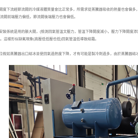
度下流經節流閥的冷媒液體質量會比正常多，所需求從蒸騰器吸收的熱量也會偏多，
流閥前端壓力偏低，節流閥後端壓力也會偏低。
裝係統是用的脹大閥，(檢測回氣管溫文壓力，管溫下降開度減小，壓力下降開度添加
。這樣形似缺氟現象(高壓低低壓也低)回氣管溫低導致結霜。
假如蒸騰器出口結冰並使回氣過熱度下降，才有可能是製冷劑過多，由於蒸騰器結冰