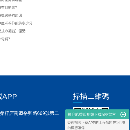
裝的優勢有哪些？
機有何影響？
縮機過熱的原因
冷庫考卷你能答多少分
發式冷凝器）優點
少電費？
APP
掃描二維碼
桑梓店街道裕興路669號第二
歡迎給香蕉视频下载APP留言
香蕉视频下载APP的工程師將在1小時
內與您聯係