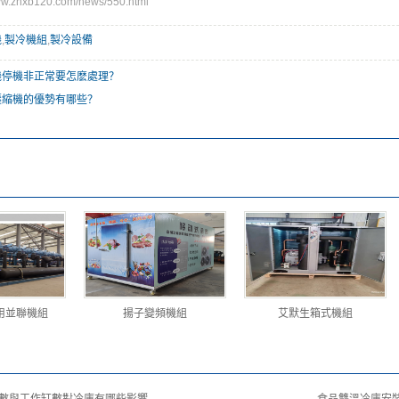
.zhxb120.com/news/550.html
機
,
製冷機組
,
製冷設備
機停機非正常要怎麽處理？
壓縮機的優勢有哪些？
用並聯機組
揚子變頻機組
艾默生箱式機組