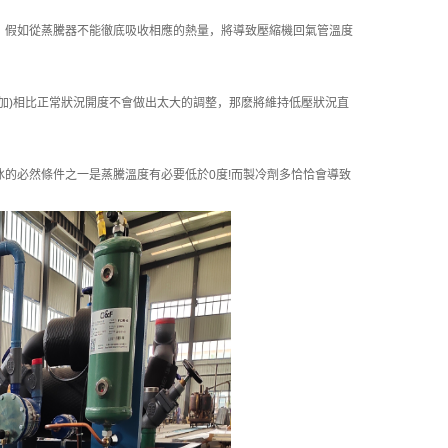
假如從蒸騰器不能徹底吸收相應的熱量，將導致壓縮機回氣管溫度
)相比正常狀況開度不會做出太大的調整，那麽將維持低壓狀況直
的必然條件之一是蒸騰溫度有必要低於0度!而製冷劑多恰恰會導致