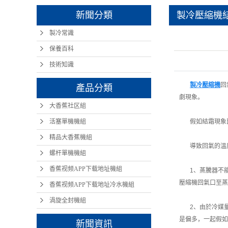
新聞分類
製冷壓縮機
製冷常識
保養百科
技術知識
製冷壓縮機
回
產品分類
劇現象。
大香蕉社区組
活塞單機機組
假如結霜現象比
精品大香蕉機組
導致回氣的溫度
螺杆單機機組
香蕉视频APP下载地址機組
1、蒸騰器不能
壓縮機回氣口至蒸
香蕉视频APP下载地址冷水機組
渦旋全封機組
2、由於冷媒量
是偏多，一起假如
新聞資訊