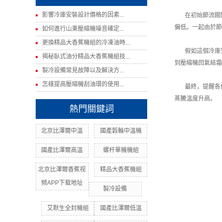
影響冷庫安裝設計價格的因素...
在初始節流閥開
偏低。一起由於節
如何進行山東壓縮機噪音確定...
更換精品大香蕉機組的冷凍油時...
假如這個冷庫安
揭秘臥式油分精品大香蕉機組技...
到壓縮機回氣結霜
製冷設備常見故障以及解決方...
怎樣提高壓縮機刮油環的使用...
最終，提醒各位
蒸騰溫度升高。
熱門關鍵詞
北京比澤爾中溫
國產穀輪中溫機
國產比澤爾高溫
螺杆單機機組
北京比澤爾香蕉视
精品大香蕉機組
频APP下载地址
製冷設備
艾默生全封機組
國產比澤爾低溫