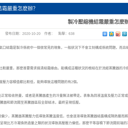
結霜嚴重怎麽辦？
製冷壓縮機結霜嚴重怎麽
發布日期：
2020-10-20
作者：
點擊：
638
氣口結霜是製冷係統中一個很常見的現象，一般狀況下不會立刻構成係統問題，而且
較嚴重，那麽首要需求搞清結霜緣由。能構成這種狀況的根結在於流經蒸騰器的冷媒
壓力容積值都比較低，能夠導致這種問題的有2個。
正常吸收熱量，或者是蒸騰器產生的冷量無法被帶走。表象為回液溫度及壓力正常或
騰器和節流閥至蒸騰器區段全部結冰，最終呈現低壓。
偏少，蒸騰器蒸騰壓力低導致蒸騰溫度低，也會逐漸導致蒸騰器結露構成隔熱層而將
呈現比方冷凝換熱過量之類的狀況導致高壓壓力偏低，那麽平等容積下節流閥前端的