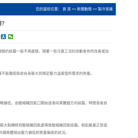
您的當前位置：
首 頁
>>
新聞動態
>>
製冷常識
辦？
細微的結霜一般不用處理，隨著一些冷庫工況的改動會有所改善或加
不能徹底吸收自身脹大到預定壓力溫度值所需求的熱量。
略偏低，由壓縮機回氣口開始逐漸向蒸騰器方向結霜，時間長後自
脹大點轉移到壓縮機回氣處導致壓縮機回氣結霜。假如氟量正常或
冷媒將體現出壓力偏低和質量偏高的狀況。