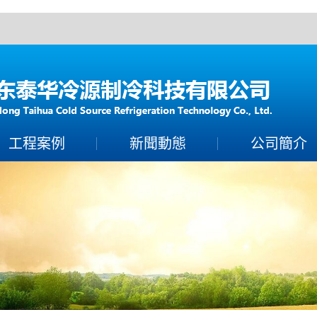
！
工程案例
新聞動態
公司簡介
案例展示
製冷常識
公司簡介
保養百科
聯係香蕉视频下载A
技術知識
營業執照
榮譽資質