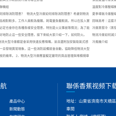
數與工作缸數對冷庫有哪些影響
食品雙溫冷庫安
聯機組
溫度對冷庫壓縮
何排除消防隱患？ 物流大型冷庫如何排除消防隱患？考慮到物流
夏季導致冷庫壓
品相對較多，工作人員較為複雜，耗電量負載較高，所以在投入實
回味高考｜這套
必定也會存在各種各樣安全隱患，特別是火災事故等情況；為了能
冷庫蒸發冷（蒸
好地防止這一些安全隱患，接下來給大家介紹一下，如何防火。
物流冷庫如何減
物流大型冷庫都是會采用快速反應噴嘴，並且還附加安裝吸氣式感
冷風機介紹
一旦發現異常現象，這一些消防設備就會自動，協助降低物流大型
故的幾率。 2、物流大型冷庫應當擬定嚴苛的貨品管理與堆積規章
導航
聯係香蕉视频下载
產品中心
地址：山東省濟南市天橋區
新聞動態
車間