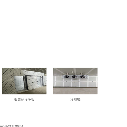
聚氨酯冷庫板
冷風機