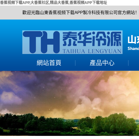
香蕉视频下载APP,大香蕉社区,精品大香蕉,香蕉视频APP下载地址
歡迎光臨山東香蕉视频下载APP製冷科技有限公司官方網站
網站首頁
產品中心
大香蕉社区組
活塞單機機組
精品大香蕉機組
螺杆單機機組
香蕉视频APP下载地址
香蕉视频APP下载地址
機組
渦旋全封機組
冷水機組