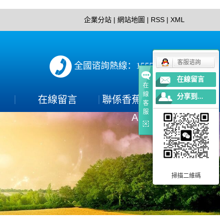
企業分站
|
網站地圖
|
RSS
|
XML
客服谘詢
全國谘詢熱線：15552897152
在線留言
在
線
分享到...
在線留言
聯係香蕉视频下载
客
服
APP
聯係方式
PP
掃描二維碼