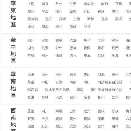
華
上海
南京
常州
淮安
連雲港
南通
宿遷
東
麗水
寧波
衢州
紹興
舟山
福建
撫州
龍
地
景德鎮
九江
萍鄉
上饒
新餘
宜春
鷹潭
區
濰坊
威海
煙台
棗莊
淄博
華
鄭州
安陽
鶴壁
濟源
焦作
開封
漯河
洛
中
湖北
武漢
鄂州
恩施
黃岡
黃石
荊門
潛
地
常德
郴州
衡陽
懷化
婁底
邵陽
湘潭
湘
區
華
廣東
廣州
潮州
東莞
佛山
河源
惠州
江
南
肇慶
中山
珠海
海南
海口
白沙黎族自治縣
地
臨高縣
陵水黎族自治縣
瓊海
瓊中黎族苗族自治縣
區
貴港
桂林
河池
賀州
來賓
柳州
欽州
梧
西
重慶
四川
阿壩
巴中
達州
德陽
甘孜
廣
南
宜賓
自貢
資陽
貴州
貴陽
安順
畢節
六
地
迪慶
紅河
麗江
臨滄
怒江
普洱
曲靖
文