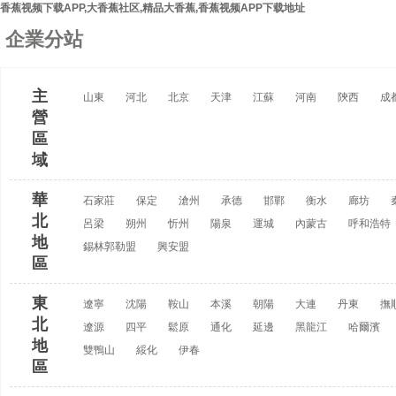
香蕉视频下载APP,大香蕉社区,精品大香蕉,香蕉视频APP下载地址
企業分站
主
山東
河北
北京
天津
江蘇
河南
陝西
成
營
區
域
華
石家莊
保定
滄州
承德
邯鄲
衡水
廊坊
北
呂梁
朔州
忻州
陽泉
運城
內蒙古
呼和浩特
地
錫林郭勒盟
興安盟
區
東
遼寧
沈陽
鞍山
本溪
朝陽
大連
丹東
撫
北
遼源
四平
鬆原
通化
延邊
黑龍江
哈爾濱
地
雙鴨山
綏化
伊春
區