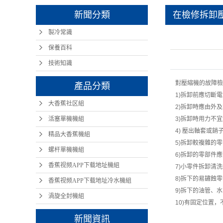
新聞分類
在檢修拆卸
製冷常識
保養百科
技術知識
對壓縮機的故障檢
產品分類
1)
拆卸前應切斷電
大香蕉社区組
2)
拆卸時應由外及
活塞單機機組
3)
拆卸時用力不宜
4)
壓出軸套或銷
精品大香蕉機組
5)
拆卸較複雜的零
螺杆單機機組
6)
拆卸的零部件應
香蕉视频APP下载地址機組
7)
小零件拆卸清洗
8)
拆下的易鏽蝕零
香蕉视频APP下载地址冷水機組
9)
拆下的油管、水
渦旋全封機組
10)
有固定位置，
新聞資訊