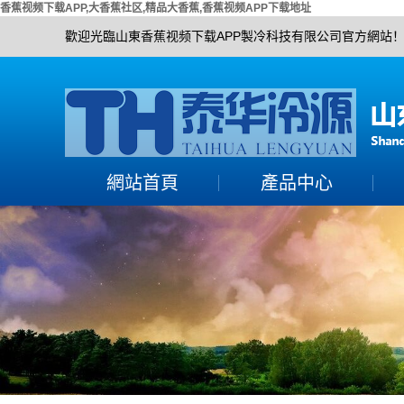
香蕉视频下载APP,大香蕉社区,精品大香蕉,香蕉视频APP下载地址
歡迎光臨山東香蕉视频下载APP製冷科技有限公司官方網站
網站首頁
產品中心
大香蕉社区組
活塞單機機組
精品大香蕉機組
螺杆單機機組
香蕉视频APP下载地址
香蕉视频APP下载地址
機組
渦旋全封機組
冷水機組