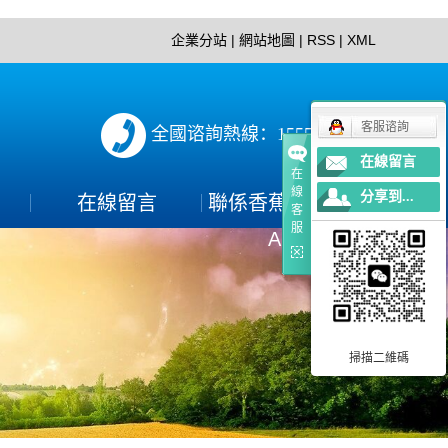
企業分站
|
網站地圖
|
RSS
|
XML
客服谘詢
全國谘詢熱線：15552897152
在線留言
在
線
分享到...
在線留言
聯係香蕉视频下载
客
服
APP
聯係方式
PP
掃描二維碼