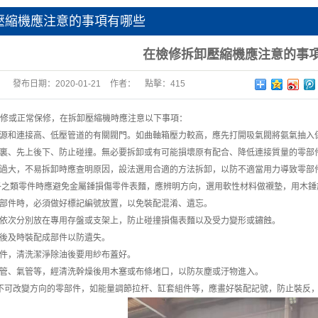
壓縮機應注意的事項有哪些
在檢修拆卸壓縮機應注意的事
發布日期：
2020-01-21
作者：
點擊：
415
修或正常保修，在拆卸壓縮機時應注意以下事項：
源和連接高、低壓管道的有關閥門。如曲軸箱壓力較高，應先打開吸氣閥將氨氣抽入
裏、先上後下、防止碰撞。無必要拆卸或有可能損壞原有配合、降低連接質量的零部
過大，不易拆卸時應查明原因，設法選用合適的方法拆卸，以防不適當用力導致零部
子之類零件時應避免金屬錘損傷零件表麵，應辨明方向，選用軟性材料做襯墊，用木錘
部件時，必須做好標記編號放置，以免裝配混淆、遺忘。
依次分別放在專用存盤或支架上，防止碰撞損傷表麵以及受力變形或鏽蝕。
後及時裝配成部件以防遺失。
件，清洗潔淨除油後要用紗布蓋好。
管、氣管等，經清洗幹燥後用木塞或布條堵口，以防灰塵或汙物進入。
不可改變方向的零部件，如能量調節拉杆、缸套組件等，應畫好裝配記號，防止裝反