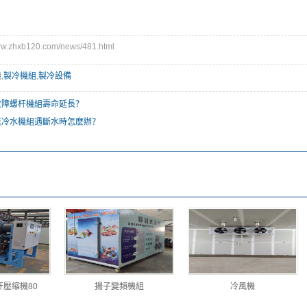
.zhxb120.com/news/481.html
機
,
製冷機組
,
製冷設備
故障螺杆機組壽命延長？
業冷水機組遇斷水時怎麽辦？
壓縮機80
揚子變頻機組
冷風機