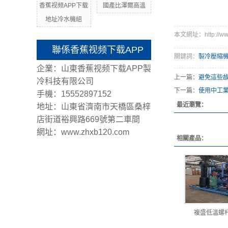
香蕉视频APP下载
國產比澤爾高溫
地址冷水機組
本文網址：http://www
聯係香蕉视频下载APP
關鍵詞：
製冷壓縮
企業：山東香蕉视频下载APP製
上一篇：
避免這些
冷科技有限公司
下一篇：
使用中工
手機：15552897152
最近瀏覽：
地址：山東省濟南市天橋區桑梓
店街道裕興路669號第二車間
網址：www.zhxb120.com
相關產品：
複盛低溫螺杆