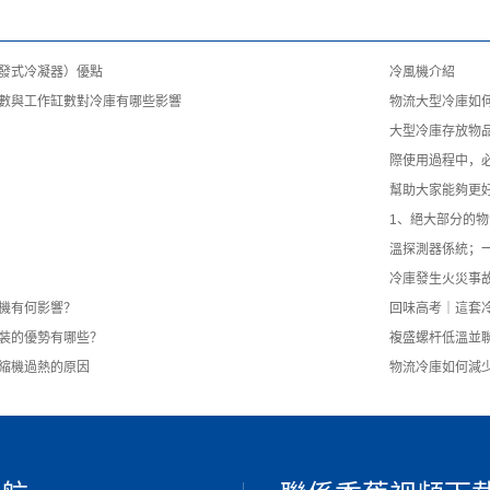
發式冷凝器）優點
冷風機介紹
數與工作缸數對冷庫有哪些影響
物流大型冷庫如
大型冷庫存放物
際使用過程中，
幫助大家能夠更
1、絕大部分的
溫探測器係統；
冷庫發生火災事
機有何影響？
回味高考｜這套
裝的優勢有哪些？
複盛螺杆低溫並
縮機過熱的原因
物流冷庫如何減