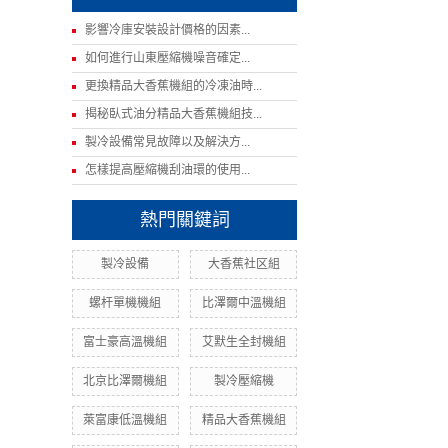
影響冷庫安裝設計價格的因素...
如何進行山東壓縮機噪音確定...
更換精品大香蕉機組的冷凍油時...
揭秘臥式油分精品大香蕉機組技...
製冷設備常見故障以及解決方...
怎樣提高壓縮機刮油環的使用...
熱門關鍵詞
製冷設備
大香蕉社区組
螺杆單機機組
比澤爾中溫機組
富士豪高溫機組
艾默生全封機組
北京比澤爾機組
製冷壓縮機
萊富康低溫機組
精品大香蕉機組