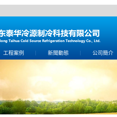
！
工程案例
新聞動態
公司簡介
案例展示
製冷常識
公司簡介
保養百科
聯係香蕉视频下载A
技術知識
營業執照
榮譽資質