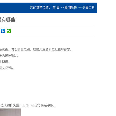
您的當前位置：
首 頁
>>
新聞動態
>>
保養百科
項有哪些
係統後，再切斷吸氣閥，放出潤滑油和氣缸蓋冷卻水。
件應避免拆卸。
件損傷。
施力取出。
，造成動作失靈，工作不正常等各種事故。