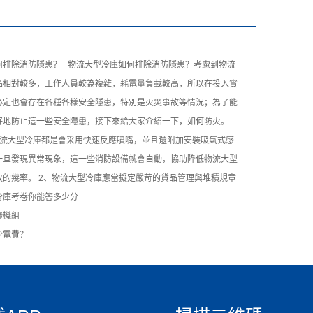
何排除消防隱患？ 物流大型冷庫如何排除消防隱患？考慮到物流
品相對較多，工作人員較為複雜，耗電量負載較高，所以在投入實
必定也會存在各種各樣安全隱患，特別是火災事故等情況；為了能
好地防止這一些安全隱患，接下來給大家介紹一下，如何防火。
物流大型冷庫都是會采用快速反應噴嘴，並且還附加安裝吸氣式感
一旦發現異常現象，這一些消防設備就會自動，協助降低物流大型
故的幾率。 2、物流大型冷庫應當擬定嚴苛的貨品管理與堆積規章
冷庫考卷你能答多少分
聯機組
少電費？