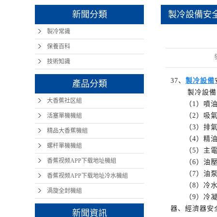
新聞分類
製冷設備安
製冷常識
保養百科
技術知識
37、
製冷設備
產品分類
製冷設備
大香蕉社区組
（
1）噴
（
2）吸氣
活塞單機機組
（
3）排氣
精品大香蕉機組
（
4）精
螺杆單機機組
（
5）主
香蕉视频APP下载地址機組
（
6）油
（
7）油
香蕉视频APP下载地址冷水機組
（
8）冷
渦旋全封機組
（
9）冷
器、經濟器安全
新聞資訊