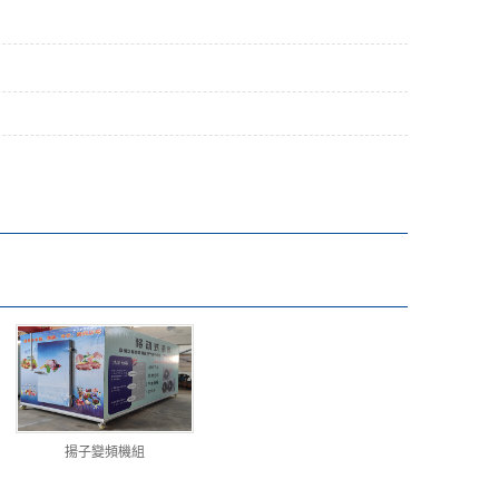
揚子變頻機組