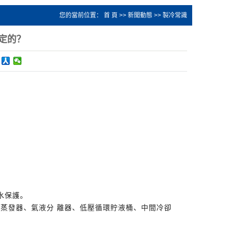
您的當前位置：
首 頁
>>
新聞動態
>>
製冷常識
定的？
斷水保護。
液式蒸發器、氣液分 離器、低壓循環貯液桶、中間冷卻