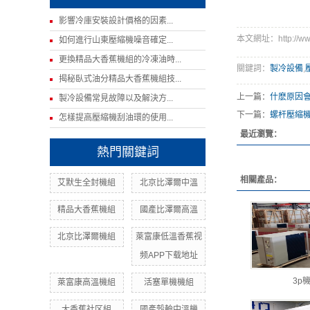
影響冷庫安裝設計價格的因素...
本文網址：http://www
如何進行山東壓縮機噪音確定...
更換精品大香蕉機組的冷凍油時...
關鍵詞：
製冷設備
,
揭秘臥式油分精品大香蕉機組技...
上一篇：
什麽原因
製冷設備常見故障以及解決方...
下一篇：
螺杆壓縮
怎樣提高壓縮機刮油環的使用...
最近瀏覽：
熱門關鍵詞
相關產品：
艾默生全封機組
北京比澤爾中溫
精品大香蕉機組
國產比澤爾高溫
北京比澤爾機組
萊富康低溫香蕉视
频APP下载地址
3p
萊富康高溫機組
活塞單機機組
大香蕉社区組
國產穀輪中溫機