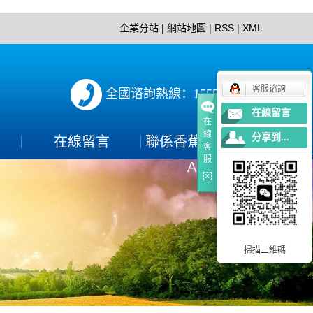
企業分站
|
網站地圖
|
RSS
|
XML
客服谘詢
全國谘詢熱線：15552897152
在線留言
在
線
分享到...
在線留言
聯係香蕉视频下载
客
服
APP
聯係方式
PP
掃描二維碼