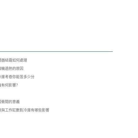
凝器結霜如何處理
縮機過熱的原因
冷庫考卷你能答多少分
機有何影響？
緩衝間的意義
數與工作缸數對冷庫有哪些影響