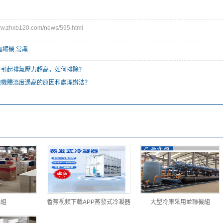
.zhxb120.com/news/595.html
壓縮機
,
常識
會引起排氣壓力超高，如何排除？
機機體溫度過高的原因和處理辦法？
機組
香蕉视频下载APP蒸發式冷凝器
大型冷庫采用並聯機組