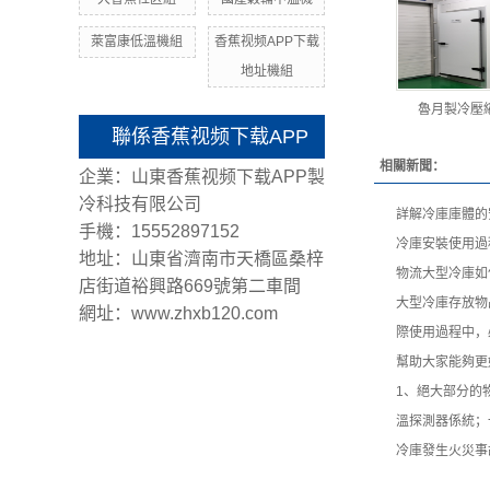
萊富康低溫機組
香蕉视频APP下载
地址機組
魯月製冷壓
聯係香蕉视频下载APP
相關新聞：
企業：山東香蕉视频下载APP製
冷科技有限公司
詳解冷庫庫體的
手機：15552897152
冷庫安裝使用過
地址：山東省濟南市天橋區桑梓
物流大型冷庫如
店街道裕興路669號第二車間
大型冷庫存放物
網址：www.zhxb120.com
際使用過程中，
幫助大家能夠更
1、絕大部分的
溫探測器係統；
冷庫發生火災事