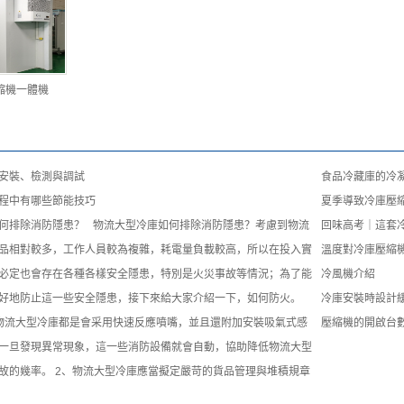
縮機一體機
安裝、檢測與調試
食品冷藏庫的冷
程中有哪些節能技巧
夏季導致冷庫壓
何排除消防隱患？ 物流大型冷庫如何排除消防隱患？考慮到物流
回味高考｜這套
品相對較多，工作人員較為複雜，耗電量負載較高，所以在投入實
溫度對冷庫壓縮
必定也會存在各種各樣安全隱患，特別是火災事故等情況；為了能
冷風機介紹
好地防止這一些安全隱患，接下來給大家介紹一下，如何防火。
冷庫安裝時設計
物流大型冷庫都是會采用快速反應噴嘴，並且還附加安裝吸氣式感
壓縮機的開啟台
一旦發現異常現象，這一些消防設備就會自動，協助降低物流大型
故的幾率。 2、物流大型冷庫應當擬定嚴苛的貨品管理與堆積規章