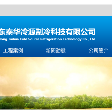
！
工程案例
新聞動態
公司簡介
案例展示
製冷常識
公司簡介
保養百科
聯係香蕉视频下载A
技術知識
營業執照
榮譽資質