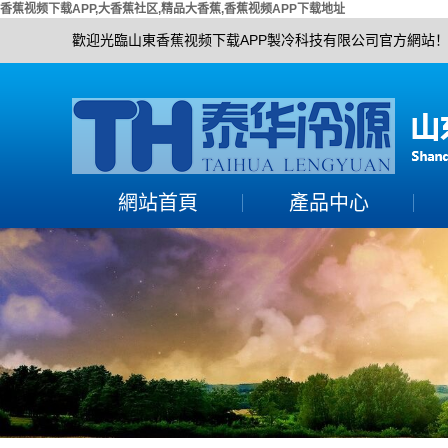
香蕉视频下载APP,大香蕉社区,精品大香蕉,香蕉视频APP下载地址
歡迎光臨山東香蕉视频下载APP製冷科技有限公司官方網站
網站首頁
產品中心
大香蕉社区組
活塞單機機組
精品大香蕉機組
螺杆單機機組
香蕉视频APP下载地址
香蕉视频APP下载地址
機組
渦旋全封機組
冷水機組