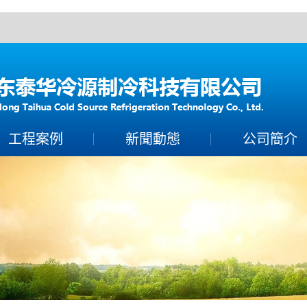
！
工程案例
新聞動態
公司簡介
案例展示
製冷常識
公司簡介
保養百科
聯係香蕉视频下载A
技術知識
營業執照
榮譽資質