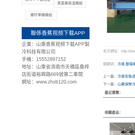
萊富康高溫機組
螺杆單機機組
聯係香蕉视频下载APP
企業：山東香蕉视频下载APP製
冷科技有限公司
本文網址：http://www
手機：15552897152
關鍵詞：
冷庫
,
壓縮
地址：山東省濟南市天橋區桑梓
店街道裕興路669號第二車間
上一篇：
冷庫安裝
網址：www.zhxb120.com
下一篇：
山藥保鮮
最近瀏覽：
相關產品：