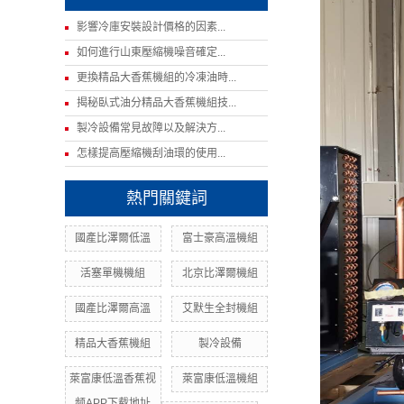
影響冷庫安裝設計價格的因素...
如何進行山東壓縮機噪音確定...
更換精品大香蕉機組的冷凍油時...
揭秘臥式油分精品大香蕉機組技...
製冷設備常見故障以及解決方...
怎樣提高壓縮機刮油環的使用...
熱門關鍵詞
國產比澤爾低溫
富士豪高溫機組
活塞單機機組
北京比澤爾機組
國產比澤爾高溫
艾默生全封機組
精品大香蕉機組
製冷設備
萊富康低溫香蕉视
萊富康低溫機組
频APP下载地址