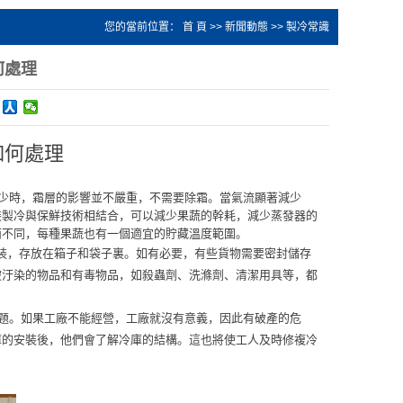
您的當前位置：
首 頁
>>
新聞動態
>>
製冷常識
何處理
如何處理
少時，霜層的影響並不嚴重，不需要除霜。當氣流顯著減少
裝製冷與保鮮技術相結合，可以減少果蔬的幹耗，減少蒸發器的
而不同，每種果蔬也有一個適宜的貯藏溫度範圍。
裝，存放在箱子和袋子裏。如有必要，有些貨物需要密封儲存
被汙染的物品和有毒物品，如殺蟲劑、洗滌劑、清潔用具等，都
題。如果工廠不能經營，工廠就沒有意義，因此有破產的危
庫的安裝後，他們會了解冷庫的結構。這也將使工人及時修複冷