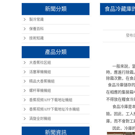
新聞分類
食品冷藏庫
製冷常識
保養百科
發布
技術知識
產品分類
大香蕉社区組
一般來說，當食
活塞單機機組
時，應進行除霜
除霜次數，在食
精品大香蕉機組
食品冷庫儲存的
螺杆單機機組
在相應的集裝箱
不得放在糧食冷
香蕉视频APP下载地址機組
食品冷庫是本項
香蕉视频APP下载地址冷水機組
險。因此，工人
渦旋全封機組
庫，而不會對工
因此，冷庫的安
新聞資訊