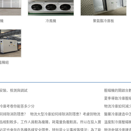
機
冷風機
聚氨酯冷庫板
溫機組
安裝、檢測與調試
壓縮機的開啟台
夏季導致冷庫壓
冷庫考卷你能答多少分
物流冷庫如何減
何排除消防隱患？ 物流大型冷庫如何排除消防隱患？考慮到物流
醫藥冷庫建造中
品相對較多，工作人員較為複雜，耗電量負載較高，所以在投入實
溫度對冷庫壓縮
必定也會存在各種各樣安全隱患，特別是火災事故等情況；為了能
物流倉儲冷庫建