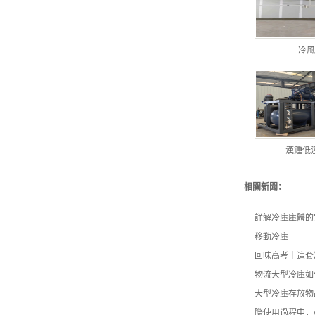
冷風
漢鍾低
相關新聞：
詳解冷庫庫體的
移動冷庫
回味高考｜這套
物流大型冷庫如
大型冷庫存放物
際使用過程中，