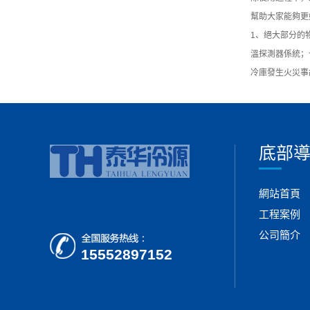
幫助大家能夠更
1、絕大部分的
溫探測器係統；
冷庫發生火災事
底部
網站首頁
工程案例
公司簡介
15552897152