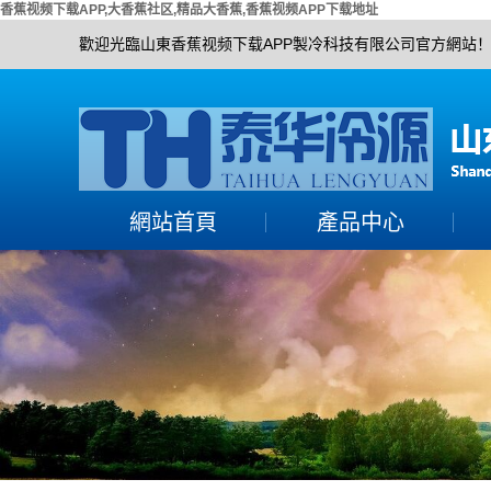
香蕉视频下载APP,大香蕉社区,精品大香蕉,香蕉视频APP下载地址
歡迎光臨山東香蕉视频下载APP製冷科技有限公司官方網站
網站首頁
產品中心
大香蕉社区組
活塞單機機組
精品大香蕉機組
螺杆單機機組
香蕉视频APP下载地址
香蕉视频APP下载地址
機組
渦旋全封機組
冷水機組