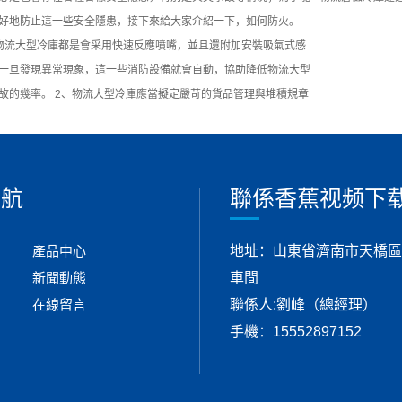
好地防止這一些安全隱患，接下來給大家介紹一下，如何防火。
物流大型冷庫都是會采用快速反應噴嘴，並且還附加安裝吸氣式感
一旦發現異常現象，這一些消防設備就會自動，協助降低物流大型
故的幾率。 2、物流大型冷庫應當擬定嚴苛的貨品管理與堆積規章
導航
聯係香蕉视频下载
產品中心
地址：山東省濟南市天橋區
新聞動態
車間
在線留言
聯係人:劉峰（總經理）
手機：15552897152