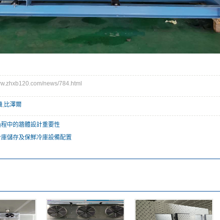
.zhxb120.com/news/784.html
機
,
比澤爾
過程中的牆體設計重要性
冷庫儲存及保鮮冷庫設備配置