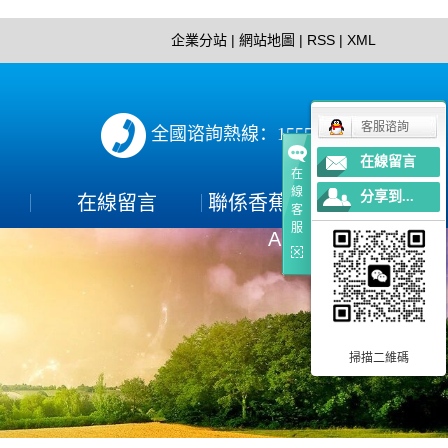
企業分站
|
網站地圖
|
RSS
|
XML
客服谘詢
全國谘詢熱線：15552897152
在線留言
在
線
分享到...
在線留言
聯係香蕉视频下载
客
服
APP
聯係方式
PP
掃描二維碼