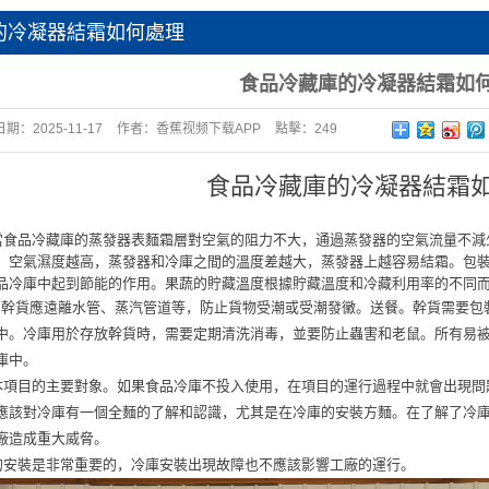
的冷凝器結霜如何處理
食品冷藏庫的冷凝器結霜如
日期：
2025-11-17
作者：
香蕉视频下载APP
點擊：
249
食品冷藏庫的冷凝器結霜
品冷藏庫的蒸發器表麵霜層對空氣的阻力不大，通過蒸發器的空氣流量不減
。空氣濕度越高，蒸發器和冷庫之間的溫度差越大，蒸發器上越容易結霜。包
品冷庫中起到節能的作用。果蔬的貯藏溫度根據貯藏溫度和冷藏利用率的不同
幹貨應遠離水管、蒸汽管道等，防止貨物受潮或受潮發黴。送餐。幹貨需要包
中。冷庫用於存放幹貨時，需要定期清洗消毒，並要防止蟲害和老鼠。所有易
庫中。
目的主要對象。如果食品冷庫不投入使用，在項目的運行過程中就會出現問
應該對冷庫有一個全麵的了解和認識，尤其是在冷庫的安裝方麵。在了解了冷
廠造成重大威脅。
裝是非常重要的，冷庫安裝出現故障也不應該影響工廠的運行。