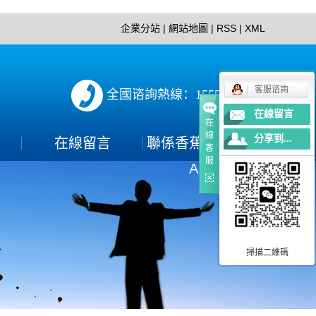
企業分站
|
網站地圖
|
RSS
|
XML
客服谘詢
全國谘詢熱線：15552897152
在線留言
在
線
分享到...
在線留言
聯係香蕉视频下载
客
服
APP
聯係方式
PP
掃描二維碼