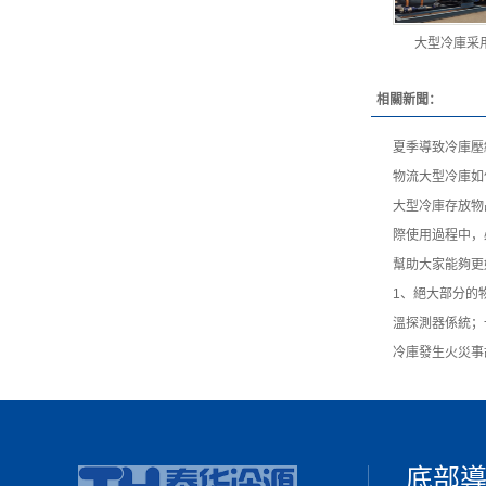
大型冷庫采
相關新聞：
夏季導致冷庫壓
物流大型冷庫如
大型冷庫存放物
際使用過程中，
幫助大家能夠更
1、絕大部分的
溫探測器係統；
冷庫發生火災事
底部