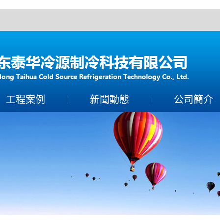
！
工程案例
新聞動態
公司簡介
案例展示
製冷常識
公司簡介
保養百科
聯係香蕉视频下载A
技術知識
營業執照
榮譽資質