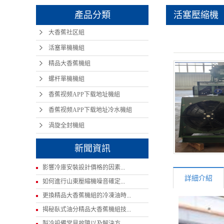
產品分類
活塞壓縮機
大香蕉社区組
活塞單機機組
精品大香蕉機組
螺杆單機機組
香蕉视频APP下载地址機組
香蕉视频APP下载地址冷水機組
渦旋全封機組
新聞資訊
影響冷庫安裝設計價格的因素...
詳細介紹
如何進行山東壓縮機噪音確定...
更換精品大香蕉機組的冷凍油時...
揭秘臥式油分精品大香蕉機組技...
製冷設備常見故障以及解決方...