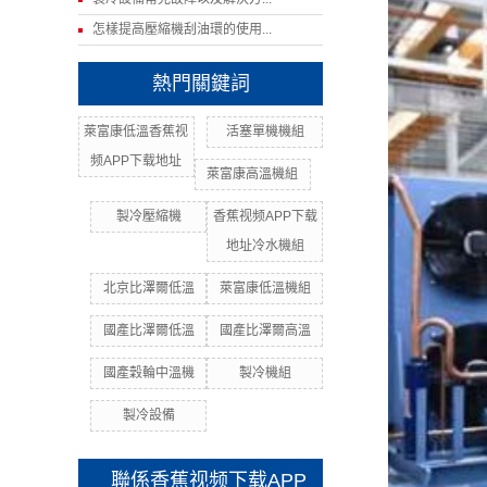
怎樣提高壓縮機刮油環的使用...
熱門關鍵詞
萊富康低溫香蕉视
活塞單機機組
频APP下载地址
萊富康高溫機組
製冷壓縮機
香蕉视频APP下载
地址冷水機組
北京比澤爾低溫
萊富康低溫機組
國產比澤爾低溫
國產比澤爾高溫
國產穀輪中溫機
製冷機組
製冷設備
聯係香蕉视频下载APP