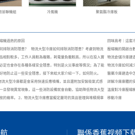
用並聯機組
冷風機
聚氨酯冷庫板
縮機過熱的原因
回味高考｜這套
何排除消防隱患？ 物流大型冷庫如何排除消防隱患？考慮到物流
壓縮機的開啟台
品相對較多，工作人員較為複雜，耗電量負載較高，所以在投入實
物流倉儲冷庫建
必定也會存在各種各樣安全隱患，特別是火災事故等情況；為了能
物流冷庫如何減
好地防止這一些安全隱患，接下來給大家介紹一下，如何防火。
醫藥冷庫建造中
物流大型冷庫都是會采用快速反應噴嘴，並且還附加安裝吸氣式感
詳解冷庫庫體的
一旦發現異常現象，這一些消防設備就會自動，協助降低物流大型
溫度對冷庫壓縮
故的幾率。 2、物流大型冷庫應當擬定嚴苛的貨品管理與堆積規章
移動冷庫
導航
聯係香蕉视频下载