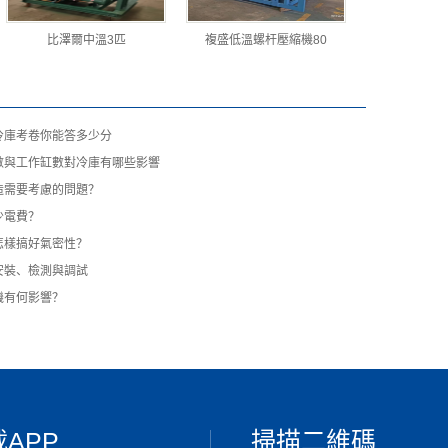
比澤爾中溫3匹
複盛低溫螺杆壓縮機80
冷庫考卷你能答多少分
數與工作缸數對冷庫有哪些影響
造需要考慮的問題？
少電費？
怎樣搞好氣密性？
安裝、檢測與調試
機有何影響？
APP
掃描二維碼