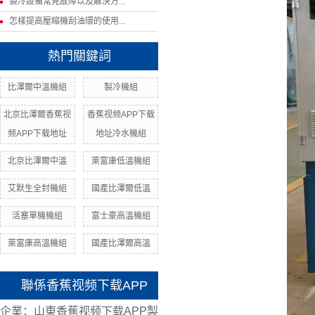
製冷設備常見故障以及解決方...
怎樣提高壓縮機刮油環的使用...
熱門關鍵詞
比澤爾中溫機組
製冷機組
北京比澤爾香蕉视
香蕉视频APP下载
频APP下载地址
地址冷水機組
北京比澤爾中溫
萊富康低溫機組
艾默生全封機組
國產比澤爾低溫
活塞單機機組
富士豪高溫機組
萊富康高溫機組
國產比澤爾高溫
聯係香蕉视频下载APP
企業：山東香蕉视频下载APP製