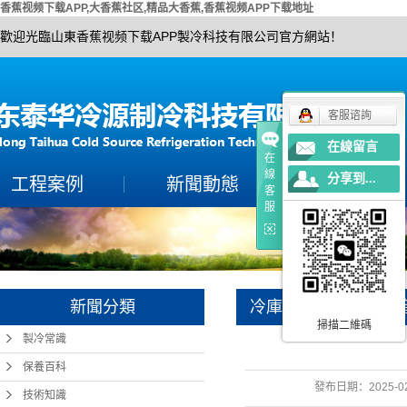
香蕉视频下载APP,大香蕉社区,精品大香蕉,香蕉视频APP下载地址
歡迎光臨山東香蕉视频下载APP製冷科技有限公司官方網站！
客服谘詢
在線留言
在
線
分享到...
工程案例
新聞動態
公司簡介
客
服
案例展示
製冷常識
公司簡介
保養百科
聯係香蕉视频下载A
技術知識
營業執照
新聞分類
冷庫製冷設備減輕噪
榮譽資質
掃描二維碼
製冷常識
保養百科
發布日期：
2025-0
技術知識