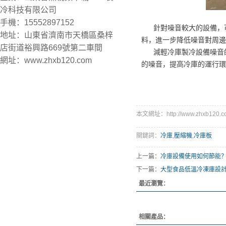
冷科技有限公司
手機：15552897152
針對噪音較大的設備，可
地址：山東省濟南市天橋區桑梓
料，進一步降低噪音對周邊
店街道裕興路669號第二車間
減輕冷庫製冷設備噪音的
網址：www.zhxb120.com
的噪音，提高冷庫的運行環
本文網址：http://www.zhxb120.co
關鍵詞：
冷庫
,
壓縮機
,
冷庫板
上一篇：
冷庫設備使用如何節能
下一篇：
大型食品低溫冷凍庫設
最近瀏覽：
相關產品：