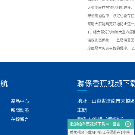
大型冷庫存放物品相對較多，
際使用過程中，必定也會存在
幫助大家能夠更好地防止這一
1、絕大部分的物流大型冷庫
溫探測器係統；一旦發現異常
冷庫發生火災事故的幾率。 
導航
聯係香蕉视频下载
產品中心
地址：山東省濟南市天橋區
新聞動態
車間
在線留言
聯係人:劉峰（總經理）
歡迎給香蕉视频下载APP留言
手機：15552897152
香蕉视频下载APP的工程師將在1小時